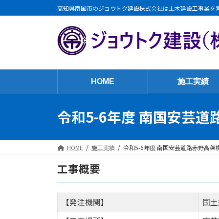
コ
ナ
高知県南国市のジョウトク建設株式会社は土木建設工事業を
ン
ビ
テ
ゲ
ン
ー
ツ
シ
へ
ョ
ス
ン
HOME
施工実績
キ
に
ッ
移
令和5-6年度 南国安芸道
プ
動
HOME
施工実績
令和5-6年度 南国安芸道路赤野高架橋
工事概要
【発注機関】
国土