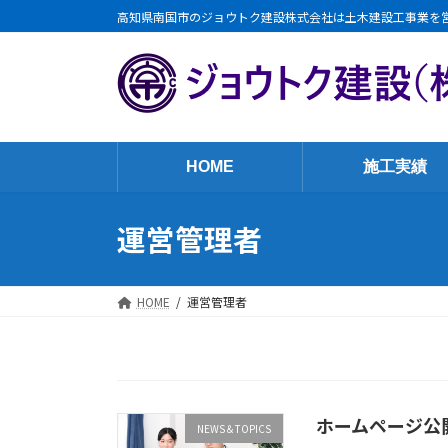
コ
ナ
高知県南国市のジョウトク建設株式会社は土木建設工事業を
ン
ビ
テ
ゲ
ン
ー
ツ
シ
へ
ョ
ス
ン
HOME
施工実績
キ
に
ッ
移
運営管理者
プ
動
HOME
運営管理者
ホームページ公
NEWS＆TOPICS